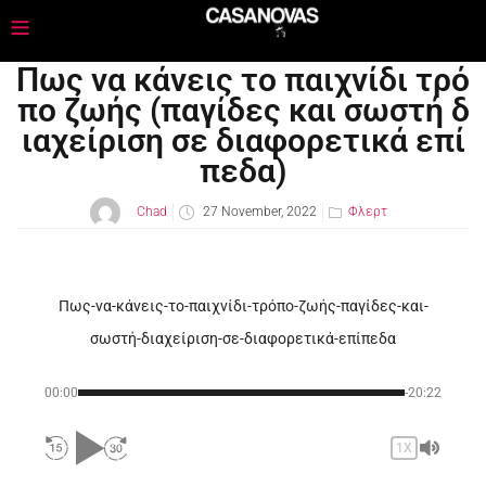
Πως να κάνεις το παιχνίδι τρό
πο ζωής (παγίδες και σωστή δ
ιαχείριση σε διαφορετικά επί
πεδα)
Chad
27 November, 2022
Φλερτ
Πως-να-κάνεις-το-παιχνίδι-τρόπο-ζωής-παγίδες-και-
σωστή-διαχείριση-σε-διαφορετικά-επίπεδα
00:00
-20:22
1X