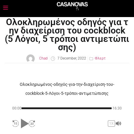
Ολοκληρωμένος οδηγός για τ
ην διαχείριση του cockblock
(5 Λόγοι, 5 τρόποι αντιμετώπι
σης)
Chad
7 December, 2022
Φλερτ
Ολοκληρωμένος-οδηγός-για-την-διαχείριση-του-
cockblock-5-Λόγοι-5-τρόποι-αντιμετώπισης
00:00
-16:30
1X