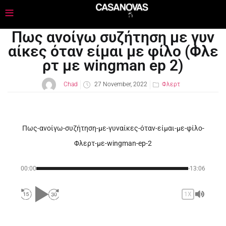
Πως ανοίγω συζήτηση με γυν
αίκες όταν είμαι με φίλο (Φλε
ρτ με wingman ep 2)
Chad
27 November, 2022
Φλερτ
Πως-ανοίγω-συζήτηση-με-γυναίκες-όταν-είμαι-με-φίλο-
Φλερτ-με-wingman-ep-2
00:00
-13:06
1X