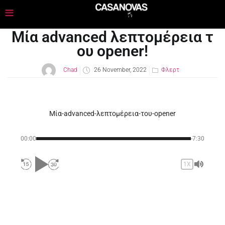
Μία advanced λεπτομέρεια τ
ου opener!
Chad
26 November, 2022
Φλερτ
Μία-advanced-λεπτομέρεια-του-opener
00:00
-7:30
1X