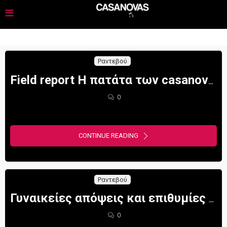
Ραντεβού
Field report Η πατάτα των casanovas και η δυναμική της απενοχοποίησης
0
CONTINUE READING
Ραντεβού
Γυναικείες απόψεις και επιθυμίες για το ραντεβού
0