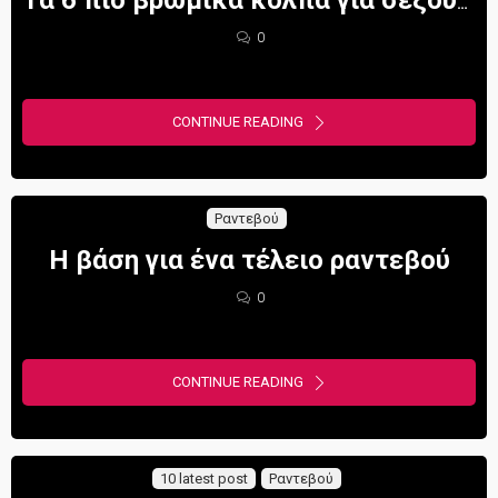
Τα 6 πιο βρώμικα κόλπα για σεξουαλική ένταση (Casanova’s Playbook)
0
CONTINUE READING
Ραντεβού
Η βάση για ένα τέλειο ραντεβού
0
CONTINUE READING
10 latest post
Ραντεβού