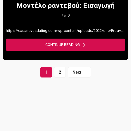
Μοντέλο ραντεβού: Εισαγωγή
0
https://casanovasdating.com/wp-content/uploads/2022/one/ΕισαγωγήLowFps-1.mp4 Το συγκεκριμένο βίντεο, είναι η εισαγωγή από το Μοντέλο Φλερτ που δημοσιεύτηκε σήμερα στο μοντέλο των Casanovas ως επέκταση. Σαν δώρο, θέλουμε να δώσουμε ...
CONTINUE READING
1
2
Next →