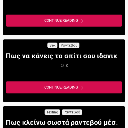
CONTINUE READING
Sex
Ραντεβού
Πως να κάνεις το σπίτι σου ιδανικό για να φέρνεις γυναίκες (7 tips and tricks)
0
CONTINUE READING
Texting
Ραντεβού
Πως κλείνω σωστά ραντεβού μέσω μηνυμάτων. ( Πότε και πως)