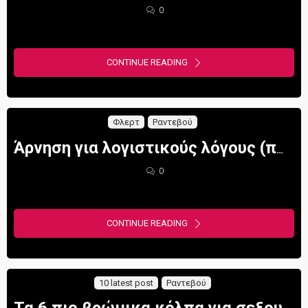
0
CONTINUE READING
Φλερτ
Ραντεβού
Άρνηση για λογιστικούς λόγους (πως να την διαχειριστείς σωστά)
0
CONTINUE READING
10 latest post
Ραντεβού