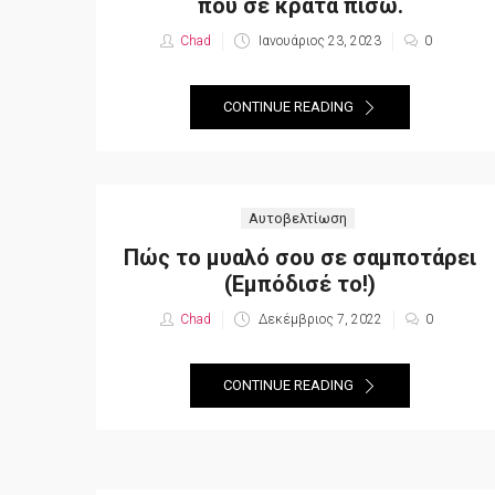
που σε κρατά πίσω.
Chad
Posted
Ιανουάριος 23, 2023
0
on
CONTINUE READING
Αυτοβελτίωση
Πώς το μυαλό σου σε σαμποτάρει
(Εμπόδισέ το!)
Chad
Posted
Δεκέμβριος 7, 2022
0
on
CONTINUE READING