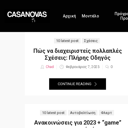
Πρόγρ
Αρχική
Μοντέλο
Προ
10 latest post
Σχέσεις
Πώς να διαχειριστείς πολλαπλές
Σχέσεις: Πλήρης Οδηγός
Chad
Posted
Φεβρουάριος 7, 2023
0
on
CONTINUE READING
10 latest post
Αυτοβελτίωση
Φλερτ
Ανακοινώσεις για 2023 + “game”