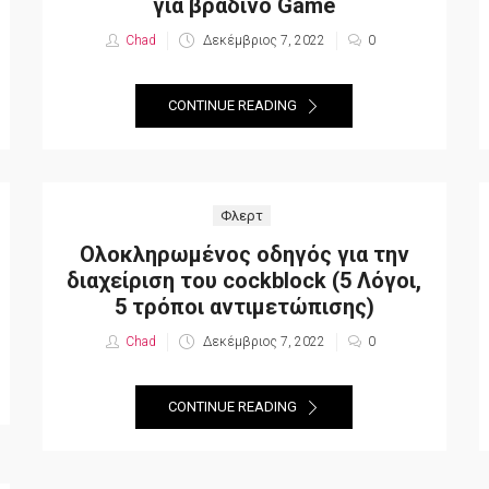
για βραδινό Game
Chad
Posted
Δεκέμβριος 7, 2022
0
on
CONTINUE READING
Φλερτ
Ολοκληρωμένος οδηγός για την
διαχείριση του cockblock (5 Λόγοι,
5 τρόποι αντιμετώπισης)
Chad
Posted
Δεκέμβριος 7, 2022
0
on
CONTINUE READING