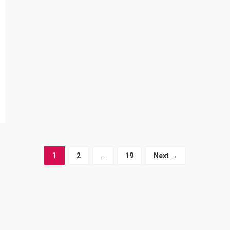
1
2
…
19
Next →