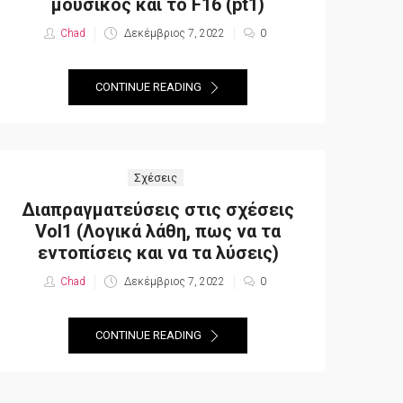
μουσικός και το F16 (pt1)
Chad
Posted
Δεκέμβριος 7, 2022
0
on
CONTINUE READING
Σχέσεις
Διαπραγματεύσεις στις σχέσεις
Vol1 (Λογικά λάθη, πως να τα
εντοπίσεις και να τα λύσεις)
Chad
Posted
Δεκέμβριος 7, 2022
0
on
CONTINUE READING