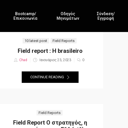
Bootcamp/
Οδηγός
Σύνδεση/
Επικοινωνία
Μηνυμάτων
Εγγραφή
10 latest post
Field Reports
Field report : Η brasileiro
Chad
Posted
Ιανουάριος 23, 2023
0
on
CONTINUE READING
Field Reports
Field Report Ο στρατηγός, η