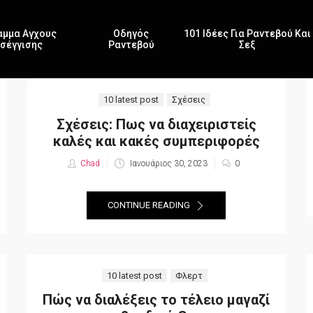
αμμα Αγχους
Οδηγός
101 Ιδέες Για Ραντεβού Και
σέγγισης
Ραντεβού
Σεξ
10 latest post
Σχέσεις
Σχέσεις: Πως να διαχειριστείς
καλές και κακές συμπεριφορές
Chad
Posted
Ιανουάριος 30, 2023
0
on
CONTINUE READING
10 latest post
Φλερτ
Πώς να διαλέξεις το τέλειο μαγαζί