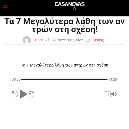
Τα 7 Μεγαλύτερα λάθη των αν
τρών στη σχέση!
Chad
27 November, 2022
Σχέσεις
Τα-7-Μεγαλύτερα-λάθη-των-αντρών-στη-σχέση
00:00
-14:28
1X