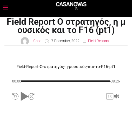
Field Report Ο στρατηγός, η μ
ουσικός και το F16 (pt1)
Chad
7 December, 2022
Field Reports
Field-Report-Ο-στρατηγός-η-μουσικός-και-το-F16-pt1
00:00
-38:26
1X