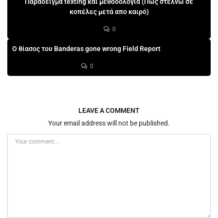
Παράδειγμα texting και μεθοδολογία (Πως στέλνω σε
κοπέλες μετά απο καιρό)
0
Ο θίασος του Banderas gone wrong Field Report
0
LEAVE A COMMENT
Your email address will not be published.